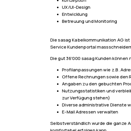
Konzeption
UX/UI-Design
Entwicklung
Betreuung und Monitoring
Die sasag Kabelkommunikation AG ist 
Service Kundenportal massschneidern
Die gut 36'000 sasag Kunden können 
Profilanpassungen wie z.B. Ad
Offene Rechnungen sowie den 
Angaben zu den gebuchten Pro
Nutzungsstatistiken und verblei
zur Verfügung stehen)
Diverse administrative Dienste 
E-Mail Adressen verwalten
Selbstverständlich wurde die ganze A
komfortabel erfolgen kann.